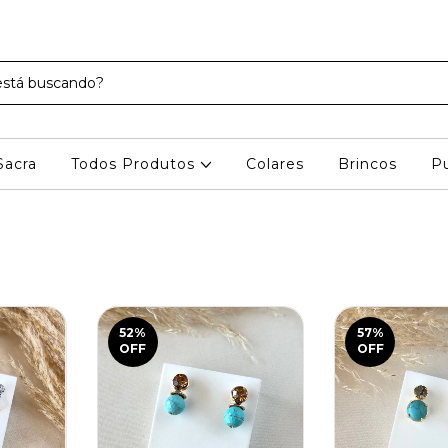
Sacra
Todos Produtos
Colares
Brincos
Pu
52
%
57
%
OFF
OFF