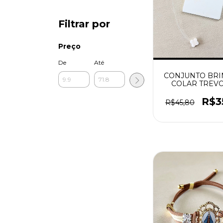
Filtrar por
Preço
De
Até
CONJUNTO BRI
COLAR TREV
MADREPER
PRATEAD
R$3
R$45,80