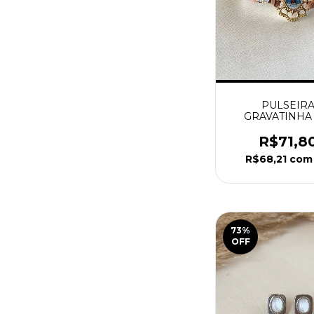
PULSEIR
GRAVATINHA
COURO MEDA
CENTRAL N. 
R$71,8
APARECIDA DO
R$68,21
com
73
%
OFF