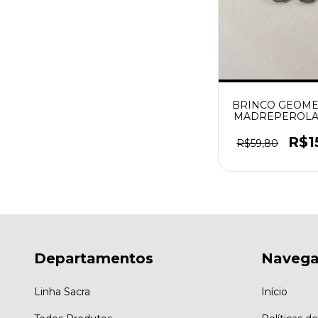
BRINCO GEOME
MADREPEROLA
MEIO PRATE
R$1
R$59,80
Departamentos
Naveg
Linha Sacra
Início