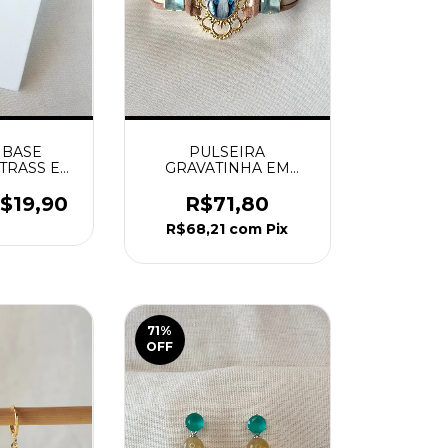
 BASE
PULSEIRA
TRASS E
GRAVATINHA EM
ATURAL
COURO MEDALHA N.
ADO
SRA. DAS GRAÇAS NO
$19,90
R$71,80
CENTRO DOURADO
R$68,21
com
Pix
71
%
OFF