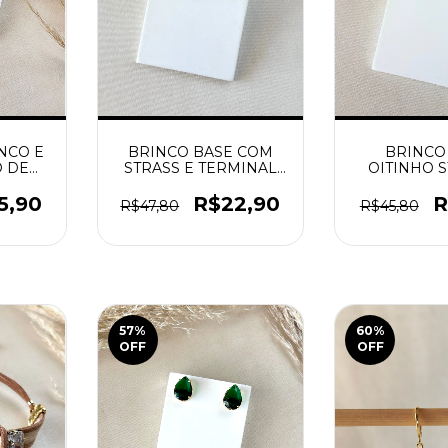
NCO E
BRINCO BASE COM
BRINCO
O DE
STRASS E TERMINAL
OITINHO S
OLA
PEDRA TURQUESA
PEDRA N
O
DOURADO
DOUR
5,90
R$22,90
R
R$47,80
R$45,80
57
%
60
%
OFF
OFF