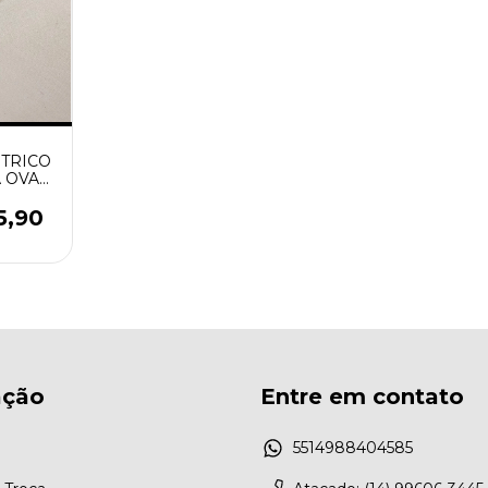
TRICO
 OVAL
ADO
5,90
ação
Entre em contato
5514988404585