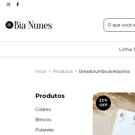
Linha 
Início
>
Produtos
>
breadcrumbs.acessorios
Produtos
22
%
OFF
Colares
Brincos
Pulseiras