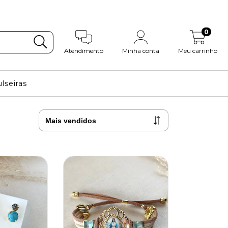
0
Atendimento
Minha conta
Meu carrinho
lseiras