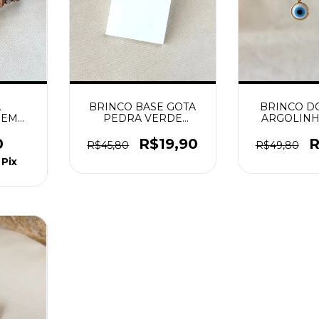
A
BRINCO BASE GOTA
BRINCO 
 EM
PEDRA VERDE
ARGOLINH
LHA
DOURADO
GRE
SRA.
0
R$19,90
R
R$45,80
R$49,80
URADO
Pix