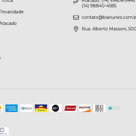
e Troca
Atacado: (14) 99606-3445 /
(14) 98840-4585
 Privacidade
contato@bianunes.com.b
Atacado
Rua: Alberto Massoni, 50
e