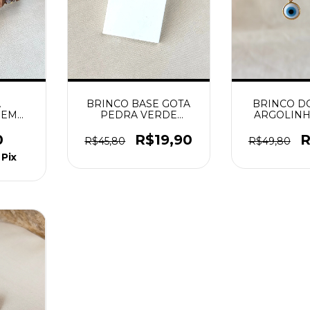
A
BRINCO BASE GOTA
BRINCO 
 EM
PEDRA VERDE
ARGOLINH
LHA
DOURADO
GRE
SRA.
0
R$19,90
R
R$45,80
R$49,80
URADO
Pix