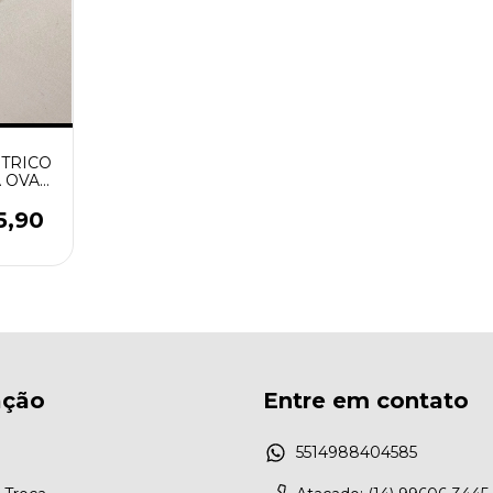
TRICO
 OVAL
ADO
5,90
ação
Entre em contato
5514988404585