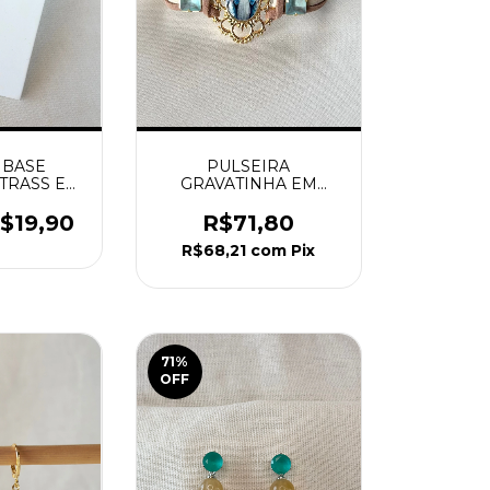
 BASE
PULSEIRA
TRASS E
GRAVATINHA EM
ATURAL
COURO MEDALHA N.
ADO
SRA. DAS GRAÇAS NO
$19,90
R$71,80
CENTRO DOURADO
R$68,21
com
Pix
71
%
OFF