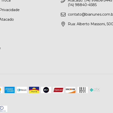
e Troca
Atacado: (14) 99606-3445 /
(14) 98840-4585
 Privacidade
contato@bianunes.com.b
Atacado
Rua: Alberto Massoni, 50
e