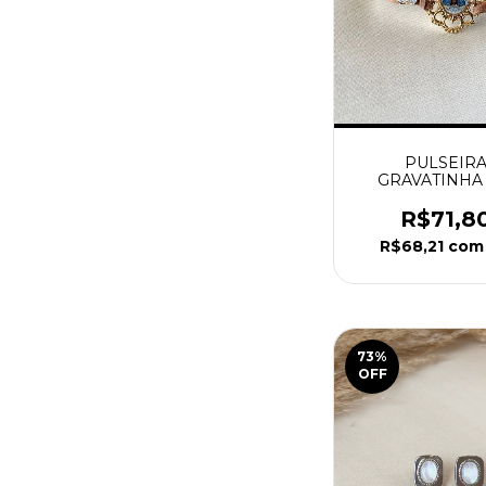
PULSEIR
GRAVATINHA
COURO MEDA
CENTRAL N. 
R$71,8
APARECIDA DO
R$68,21
com
73
%
OFF