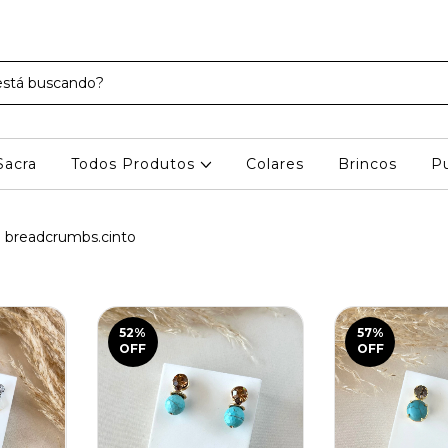
Sacra
Todos Produtos
Colares
Brincos
Pu
breadcrumbs.cinto
52
%
57
%
OFF
OFF