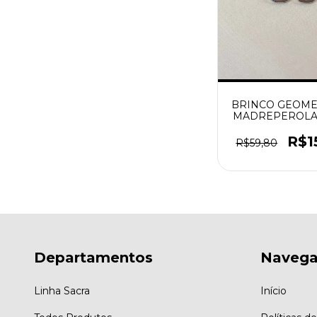
BRINCO GEOME
MADREPEROLA
MEIO PRATE
R$1
R$59,80
Departamentos
Naveg
Linha Sacra
Início