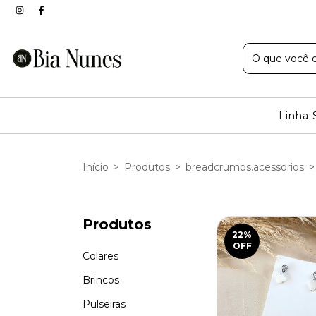
Linha 
Início
>
Produtos
>
breadcrumbs.acessorios
>
Produtos
22
%
OFF
Colares
Brincos
Pulseiras