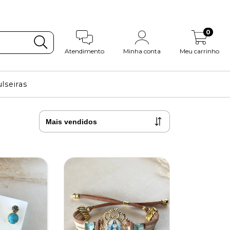
0
Atendimento
Minha conta
Meu carrinho
lseiras