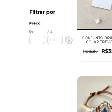
Filtrar por
Preço
De
Até
CONJUNTO BRI
COLAR TREV
MADREPER
PRATEAD
R$3
R$45,80