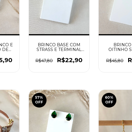
NCO E
BRINCO BASE COM
BRINCO
O DE
STRASS E TERMINAL
OITINHO S
OLA
PEDRA TURQUESA
PEDRA N
O
DOURADO
DOUR
5,90
R$22,90
R
R$47,80
R$45,80
57
%
60
%
OFF
OFF